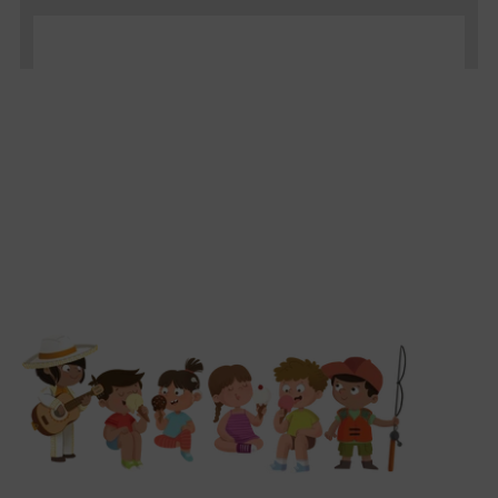
El título de su mensaje
Por Autor
5 ago 2026
Ofrece a tus clientes un resumen
de tu artículo de blog