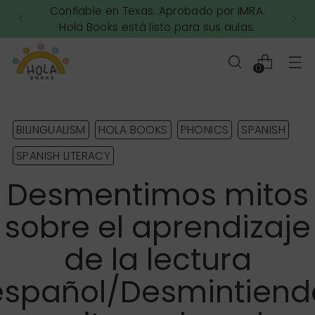
fiable en Texas. Aprobado por IMRA.
ola Books está listo para sus aulas.
con
0
BILINGUALISM
HOLA BOOKS
PHONICS
SPANISH
SPANISH LITERACY
Desmentimos mitos
sobre el aprendizaje
de la lectura
español/Desmintiend